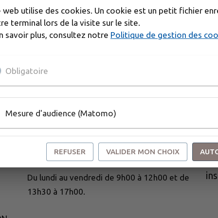
e web utilise des cookies. Un cookie est un petit fichier enr
re terminal lors de la visite sur le site.
n savoir plus, consultez notre
Politique de gestion des co
s
Obligatoire
Mesure d'audience (Matomo)
HORAIRES D'OUVERTURE
Re
REFUSER
VALIDER MON CHOIX
AUT
Ouverture des bureaux :
in
Du lundi au vendredi de 9h00 à 12h00 et de
13h30 à 17h00.