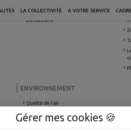
DÉ
Ordures ménagères
LITÉS
LA COLLECTIVITÉ
A VOTRE SERVICE
CADRE
S'
Déchetterie
Z
T
L
v
P
ENVIRONNEMENT
s
Qualité de l'air
Gérer mes cookies 🍪