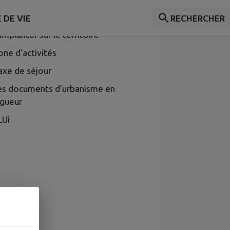
VELOPPEMENT
 DE VIE
RECHERCHER
implanter sur le territoire
one d'activités
axe de séjour
es documents d'urbanisme en
igueur
LUi