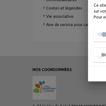
Ce sit
Contes et légendes
sur vot
Vie associative
Pour e
Aire de service pour camping-car
NOS COORDONNÉES