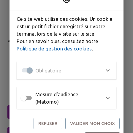
âge, dans un lieu dédié à cet accueil collectif.
Les structures d’accueil peuvent être de tailles
et de statuts variables (micro-crèches à
Ce site web utilise des cookies. Un cookie
grandes crèches, publiques, privées à but
est un petit fichier enregistré sur votre
lucratif et privées associatives) ;
terminal lors de la visite sur le site.
L’accueil individuel
permet à l’enfant d’être
Pour en savoir plus, consultez notre
reçu au domicile d’une assistante maternelle
Politique de gestion des cookies
.
ou en maison d’assistantes maternelles
(MAM), en compagnie d’autres enfants (jusqu’à
4). Les auxiliaires parentales veilleront sur le
Obligatoire
jeune enfant au domicile des parents.
Mesure d'audience
(Matomo)
Tableau comparatif des modes d'accueils
REFUSER
VALIDER MON CHOIX