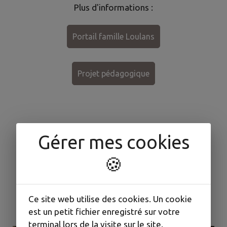
Plus d'informations :
Portail famille Loulans
Projet pédagogique
Gérer mes cookies
🍪
Accueil de Loisirs de Dampierre-sur-Linotte
Directrice : Mélanie VULCAIN
Ce site web utilise des cookies. Un cookie
periscolaire.dampierre@ccpmc.fr
est un petit fichier enregistré sur votre
terminal lors de la visite sur le site.