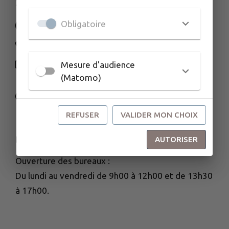
3, ZA le Vay du Soleil 70230 MONTBOZON
Obligatoire
03 84 92 34 70
Mesure d'audience
NOUS CONTACTER
(Matomo)
M'Y RENDRE
www.ccpmc.fr
REFUSER
VALIDER MON CHOIX
HORAIRES D'OUVERTURE
AUTORISER
Ouverture des bureaux :
Du lundi au vendredi de 9h00 à 12h00 et de 13h30
à 17h00.