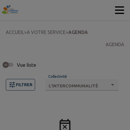
Contenu
Menu
Recherche
Pied de page
ACCUEIL
>
A VOTRE SERVICE
>
AGENDA
AGENDA
Vue liste
Collectivité
FILTRER
Aucun événement trouvé.