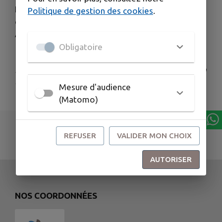
N’hésitez pas à nous contacter pour toutes vos
Politique de gestion des cookies
.
questions ou pour prendre rendez-vous.
À très vite ! 😊
Obligatoire
Publié par France Services du pays de Montbozon
et du Chanois
Mesure d'audience
(Matomo)
REFUSER
VALIDER MON CHOIX
AUTORISER
NOS COORDONNÉES