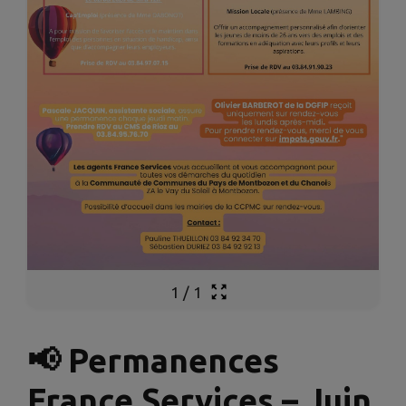
1
/
1
📢 Permanences
France Services – Juin