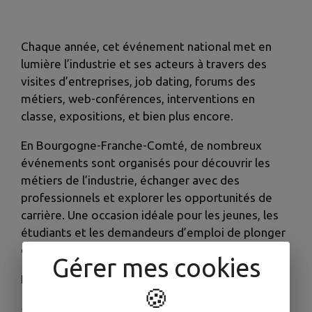
Chaque année, cet événement national met en
lumière l’industrie et ses acteurs à travers des
visites d’entreprises, job dating, forums des
métiers, web-conférences, interventions en
classe, expositions, et bien plus encore.
En Bourgogne-Franche-Comté, de nombreux
événements sont organisés pour découvrir les
métiers de l’industrie, échanger avec des
professionnels et explorer les opportunités de
carrière. Une occasion idéale pour les jeunes, les
étudiants et les demandeurs d’emploi de plonger
dans un secteur dynamique et innovant !
Gérer mes cookies
Pourquoi participer ?
🍪
- Découvrir des métiers passionnants et porteurs