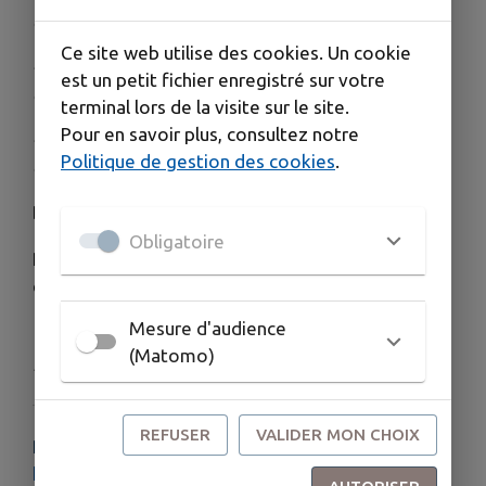
d’avenir
Ce site web utilise des cookies. Un cookie
- Rencontrer des entreprises locales et des
est un petit fichier enregistré sur votre
experts
terminal lors de la visite sur le site.
Pour en savoir plus, consultez notre
- Trouver des opportunités de formation et
Politique de gestion des cookies
.
d’emploi
Du 17 au 23 novembre 2025
Obligatoire
Restez connectés pour connaître le programme
complet des événements près de chez vous !
Mesure d'audience
(Matomo)
Publié par CCPMC
REFUSER
VALIDER MON CHOIX
PLUS D'INFORMATIONS
https://openagenda.com/fr/semaine-industrie-2025?region%5B0%5D=Bourgogne%20%E2%80%93%20Franche-Comt%C3%A9&region%5B1%5D=Bourgogne-Franche-Comt%C3%A9