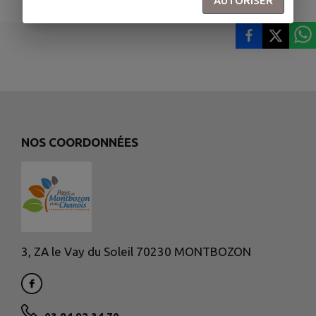
AUTORISER
NOS COORDONNÉES
3, ZA le Vay du Soleil 70230 MONTBOZON